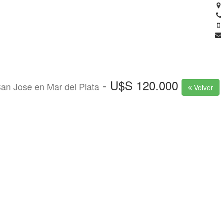
rano
Alquiler Comercial
Alquiler de Invierno
- U$S 120.000
an Jose en
Mar del Plata
Volver