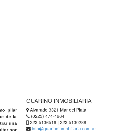
GUARINO INMOBILIARIA
Alvarado 3321 Mar del Plata
mo pilar
(0223) 474-4964
ue de la
223 5136516 | 223 5130288
trar una
info@guarinoinmobiliaria.com.ar
ltar por