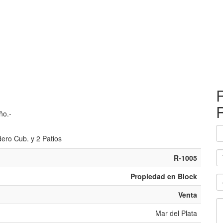
R
ño.-
dero Cub. y 2 Patios
R-1005
Propiedad en Block
Venta
Mar del Plata